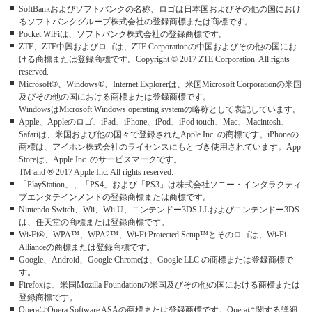
SoftBankおよびソフトバンクの名称、ロゴは日本国およびその他の国におけ
るソフトバンクグループ株式会社の登録商標または商標です。
Pocket WiFiは、ソフトバンク株式会社の登録商標です。
ZTE、ZTE中興およびロゴは、ZTE Corporationの中国およびその他の国にお
ける商標または登録商標です。Copyright © 2017 ZTE Corporation. All rights
reserved.
Microsoft®、Windows®、Internet Explorerは、米国Microsoft Corporationの米国
及びその他の国における商標または登録商標です。
WindowsはMicrosoft Windows operating systemの略称として表記しています。
Apple、Appleのロゴ、iPad、iPhone、iPod、iPod touch、Mac、Macintosh、
Safariは、米国および他の国々で登録されたApple Inc. の商標です。iPhoneの
商標は、アイホン株式会社のライセンスにもとづき使用されています。App
Storeは、Apple Inc. のサービスマークです。
TM and ® 2017 Apple Inc. All rights reserved.
「PlayStation」、「PS4」および「PS3」は株式会社ソニー・インタラクティ
ブエンタテインメントの登録商標または商標です。
Nintendo Switch、Wii、Wii U、ニンテンドー3DS LLおよびニンテンドー3DS
は、任天堂の商標または登録商標です。
Wi-Fi®、WPA™、WPA2™、Wi-Fi Protected Setup™とそのロゴは、Wi-Fi
Allianceの商標または登録商標です。
Google、Android、Google Chromeは、Google LLC の商標または登録商標で
す。
Firefoxは、米国Mozilla Foundationの米国及びその他の国における商標または
登録商標です。
OperaはOpera Software ASAの商標または登録商標です。Operaに関する詳細