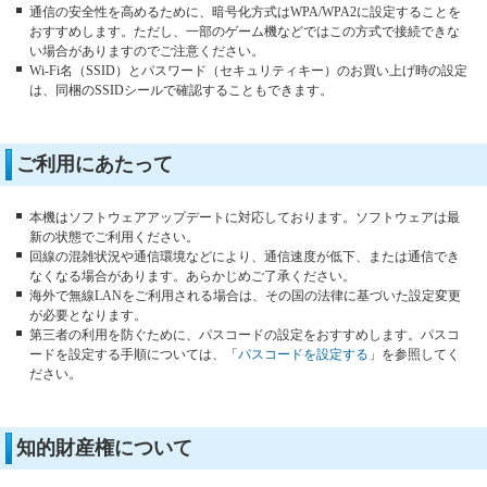
通信の安全性を高めるために、暗号化方式はWPA/WPA2に設定することを
おすすめします。ただし、一部のゲーム機などではこの方式で接続できな
い場合がありますのでご注意ください。
Wi-Fi名（SSID）とパスワード（セキュリティキー）のお買い上げ時の設定
は、同梱のSSIDシールで確認することもできます。
ご利用にあたって
本機はソフトウェアアップデートに対応しております。ソフトウェアは最
新の状態でご利用ください。
回線の混雑状況や通信環境などにより、通信速度が低下、または通信でき
なくなる場合があります。あらかじめご了承ください。
海外で無線LANをご利用される場合は、その国の法律に基づいた設定変更
が必要となります。
第三者の利用を防ぐために、パスコードの設定をおすすめします。パスコ
ードを設定する手順については、「
パスコードを設定する
」を参照してく
ださい。
知的財産権について