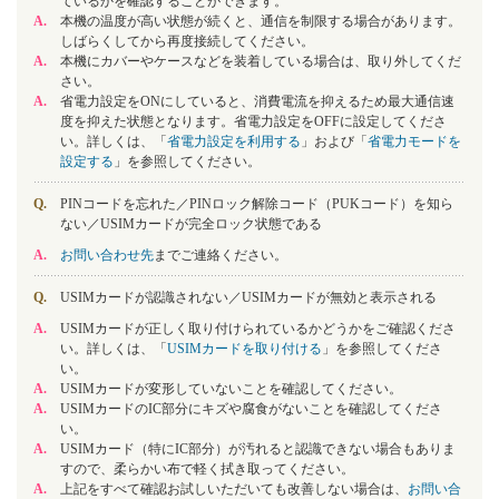
ているかを確認することができます。
A.
本機の温度が高い状態が続くと、通信を制限する場合があります。
しばらくしてから再度接続してください。
A.
本機にカバーやケースなどを装着している場合は、取り外してくだ
さい。
A.
省電力設定をONにしていると、消費電流を抑えるため最大通信速
度を抑えた状態となります。省電力設定をOFFに設定してくださ
い。詳しくは、「
省電力設定を利用する
」および「
省電力モードを
設定する
」を参照してください。
Q.
PINコードを忘れた／PINロック解除コード（PUKコード）を知ら
ない／USIMカードが完全ロック状態である
A.
お問い合わせ先
までご連絡ください。
Q.
USIMカードが認識されない／USIMカードが無効と表示される
A.
USIMカードが正しく取り付けられているかどうかをご確認くださ
い。詳しくは、「
USIMカードを取り付ける
」を参照してくださ
い。
A.
USIMカードが変形していないことを確認してください。
A.
USIMカードのIC部分にキズや腐食がないことを確認してくださ
い。
A.
USIMカード（特にIC部分）が汚れると認識できない場合もありま
すので、柔らかい布で軽く拭き取ってください。
A.
上記をすべて確認お試しいただいても改善しない場合は、
お問い合