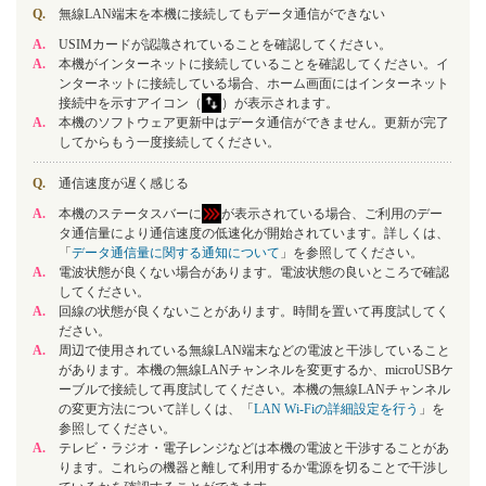
Q.
無線LAN端末を本機に接続してもデータ通信ができない
A.
USIMカードが認識されていることを確認してください。
A.
本機がインターネットに接続していることを確認してください。イ
ンターネットに接続している場合、ホーム画面にはインターネット
接続中を示すアイコン（
）が表示されます。
A.
本機のソフトウェア更新中はデータ通信ができません。更新が完了
してからもう一度接続してください。
Q.
通信速度が遅く感じる
A.
本機のステータスバーに
が表示されている場合、ご利用のデー
タ通信量により通信速度の低速化が開始されています。詳しくは、
「
データ通信量に関する通知について
」を参照してください。
A.
電波状態が良くない場合があります。電波状態の良いところで確認
してください。
A.
回線の状態が良くないことがあります。時間を置いて再度試してく
ださい。
A.
周辺で使用されている無線LAN端末などの電波と干渉していること
があります。本機の無線LANチャンネルを変更するか、microUSBケ
ーブルで接続して再度試してください。本機の無線LANチャンネル
の変更方法について詳しくは、「
LAN Wi-Fiの詳細設定を行う
」を
参照してください。
A.
テレビ・ラジオ・電子レンジなどは本機の電波と干渉することがあ
ります。これらの機器と離して利用するか電源を切ることで干渉し