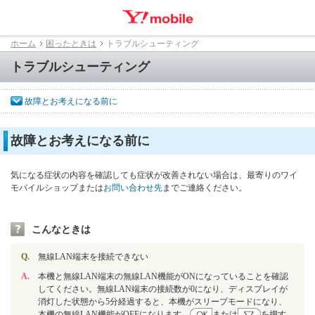
ホーム
困ったときは
トラブルシューティング
トラブルシューティング
故障とお考えになる前に
故障とお考えになる前に
気になる症状の内容を確認しても症状が改善されない場合は、最寄りのワイ
モバイルショップまたは
お問い合わせ先
までご連絡ください。
こんなときは
Q.
無線LAN端末を接続できない
A.
本機と無線LAN端末の無線LAN機能がONになっていることを確認
してください。無線LAN端末の接続数が0になり、ディスプレイが
消灯した状態から5分経過すると、本機がスリープモードになり、
本機の無線LAN機能がOFFになります。
または
を押す