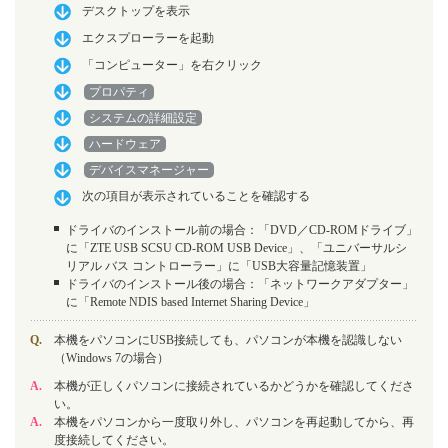
デスクトップを表示
エクスプローラーを起動
「コンピューター」を右クリック
プロパティ
システムの詳細設定
ハードウェア
デバイスマネージャー
次の項目が表示されていることを確認する
ドライバのインストール前の場合：「DVD／CD-ROMドライブ」
に「ZTE USB SCSU CD-ROM USB Device」、「ユニバーサルシ
リアル バス コントローラー」に「USB大容量記憶装置」
ドライバのインストール後の場合：「ネットワークアダプター」
に「Remote NDIS based Internet Sharing Device」
Q.
本機をパソコンにUSB接続しても、パソコンが本機を認識しない
（Windows 7の場合）
A.
本機が正しくパソコンに接続されているかどうかを確認してくださ
い。
A.
本機をパソコンから一度取り外し、パソコンを再起動してから、再
度接続してください。