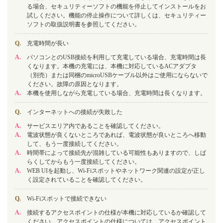
る場合、セキュリティーソフトの機能を停止してインストールをお
試しください。機能の停止操作について詳しくは、セキュリティー
ソフトの取扱説明書を参照してください。
Q.
充電時間が長い
A.
パソコンとのUSB接続を利用して充電している場合、充電時間は長
くなります。本機の充電には、本機に対応しているACアダプタ
（別売）または同梱のmicroUSBケーブル以外はご使用にならないで
ください。故障の原因となります。
A.
本機を使用しながら充電している場合、充電時間は長くなります。
Q.
インターネットへの接続が失敗した
A.
サービスエリア内であることを確認してください。
A.
電波状態が良くないところであれば、電波状態が良いところへ移動
して、もう一度接続してください。
A.
時間帯によって接続先が混雑している可能性もありますので、しば
らくしてからもう一度接続してください。
A.
WEB UIを起動し、Wi-Fiスポットやネットワーク関連の設定が正し
く設定されていることを確認してください。
Q.
Wi-Fiスポットで接続できない
A.
接続するアクセスポイントの仕様が本機に対応しているか確認して
ください。アクセスポイントの仕様については、アクセスポイント