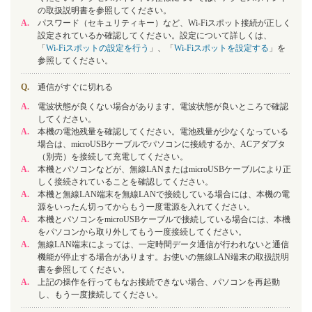
の取扱説明書を参照してください。
A.
パスワード（セキュリティキー）など、Wi-Fiスポット接続が正しく
設定されているか確認してください。設定について詳しくは、
「
Wi-Fiスポットの設定を行う
」、「
Wi-Fiスポットを設定する
」を
参照してください。
Q.
通信がすぐに切れる
A.
電波状態が良くない場合があります。電波状態が良いところで確認
してください。
A.
本機の電池残量を確認してください。電池残量が少なくなっている
場合は、microUSBケーブルでパソコンに接続するか、ACアダプタ
（別売）を接続して充電してください。
A.
本機とパソコンなどが、無線LANまたはmicroUSBケーブルにより正
しく接続されていることを確認してください。
A.
本機と無線LAN端末を無線LANで接続している場合には、本機の電
源をいったん切ってからもう一度電源を入れてください。
A.
本機とパソコンをmicroUSBケーブルで接続している場合には、本機
をパソコンから取り外してもう一度接続してください。
A.
無線LAN端末によっては、一定時間データ通信が行われないと通信
機能が停止する場合があります。お使いの無線LAN端末の取扱説明
書を参照してください。
A.
上記の操作を行ってもなお接続できない場合、パソコンを再起動
し、もう一度接続してください。