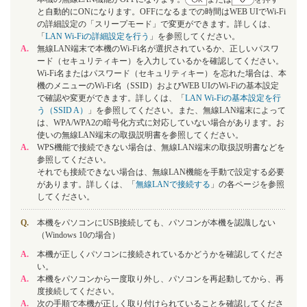
と自動的にONになります。OFFになるまでの時間はWEB UIでWi-Fi
の詳細設定の「スリープモード」で変更ができます。詳しくは、
「
LAN Wi-Fiの詳細設定を行う
」を参照してください。
A.
無線LAN端末で本機のWi-Fi名が選択されているか、正しいパスワ
ード（セキュリティキー）を入力しているかを確認してください。
Wi-Fi名またはパスワード（セキュリティキー）を忘れた場合は、本
機のメニューのWi-Fi名（SSID）およびWEB UIのWi-Fiの基本設定
で確認や変更ができます。詳しくは、「
LAN Wi-Fiの基本設定を行
う（SSID A）
」を参照してください。また、無線LAN端末によって
は、WPA/WPA2の暗号化方式に対応していない場合があります。お
使いの無線LAN端末の取扱説明書を参照してください。
A.
WPS機能で接続できない場合は、無線LAN端末の取扱説明書などを
参照してください。
それでも接続できない場合は、無線LAN機能を手動で設定する必要
があります。詳しくは、「
無線LANで接続する
」の各ページを参照
してください。
Q.
本機をパソコンにUSB接続しても、パソコンが本機を認識しない
（Windows 10の場合）
A.
本機が正しくパソコンに接続されているかどうかを確認してくださ
い。
A.
本機をパソコンから一度取り外し、パソコンを再起動してから、再
度接続してください。
A.
次の手順で本機が正しく取り付けられていることを確認してくださ