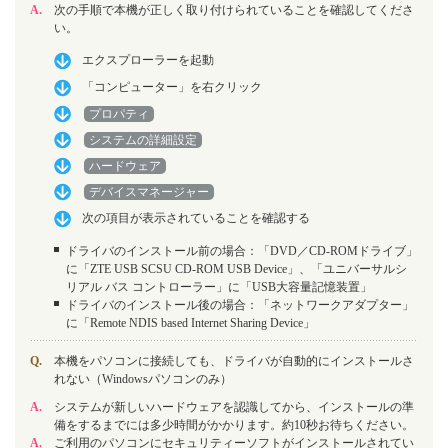
A.
次の手順で本機が正しく取り付けられていることを確認してくださ
い。
エクスプローラーを起動
「コンピューター」を右クリック
プロパティ
システムの詳細設定
ハードウェア
デバイスマネージャー
次の項目が表示されていることを確認する
ドライバのインストール前の場合：「DVD／CD-ROMドライブ」
に「ZTE USB SCSU CD-ROM USB Device」、「ユニバーサルシ
リアル バス コントローラー」に「USB大容量記憶装置」
ドライバのインストール後の場合：「ネットワークアダプター」
に「Remote NDIS based Internet Sharing Device」
Q.
本機をパソコンに接続しても、ドライバが自動的にインストールさ
れない（Windowsパソコンのみ）
A.
システムが新しいハードウェアを認識してから、インストールの準
備をするまでには多少時間がかかります。約10秒お待ちください。
A.
ご利用のパソコンにセキュリティーソフトがインストールされてい