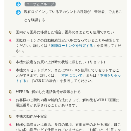
ユーザとグループ
現在ログインしているアカウントの種類が「管理者」であるこ
とを確認する
Q.
国内から国外に移動した場合、圏外のままとなり使用できない
A.
国際ローミングの自動接続設定がONになっていることを確認して
ください。詳しくは「
国際ローミングを設定する
」を参照してくだ
さい。
Q.
本機の設定をお買い上げ時の状態に戻したい（リセット）
A.
本機のリセットボタン、またはWEB UIを使用してリセットするこ
とができます。詳しくは、「
本体について
」または「
本機をリセッ
トする
」（WEB UIの場合）を参照してください。
Q.
WEB UIに解約した電話番号が表示される
A.
お客様のご契約内容や解約方法によって、解約後もWEB UI画面に
電話番号が表示されることがあります。
Q.
本機の動作が不安定
A.
極端な高温または低温、多湿の環境、直射日光のあたる場所、ほこ
りの多い場所などで使用されていませんか。「お願いとご注意」を