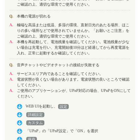
ご確認の上、適切な環境でご使用ください。
Q.
本機の電源が切れる
A.
極端な高温または低温、多湿の環境、直射日光のあたる場所、ほこ
りの多い場所などで使用されていませんか。「お願いとご注意」を
ご確認の上、適切な環境でご使用ください。
A.
本機を再起動して、電池残量を確認してください。電池残量が少な
い場合は充電を行い、充電開始後10分ほど経過してから再度電源を
入れ、正常に起動するか確認してください。
Q.
音声チャットやビデオチャットの接続が失敗する
A.
サービスエリア内であることを確認してください。
A.
電波状態が良くない場合があります。電波状態の良いところで確認
してください。
A.
ご使用のアプリケーションが、UPnP対応の場合、UPnPをONにして
ください。
WEB UIを起動し、
設定
詳細設定
カスタム
「UPnP」の「UPnP設定」で「ON」を選択
保存