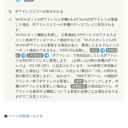
Q.
IPアドレスエラーが表示される
A.
Wi-FiスポットのIPアドレスと本機のLAN Wi-FiのIPアドレスが重複
した場合、IPアドレスエラーが本機のディスプレイに表示されま
す。
Wi-Fiスポット機能を利用し、公衆無線LANサービスのアクセスポ
イント経由でインターネット接続するとき、Wi-FiスポットとLAN
Wi-FiのIPアドレスが重複する場合があり、重複したままではインタ
ーネット接続ができません。WEB UIを起動し、
設定
詳細設
定
LAN設定
「IPアドレス」で現在設定しているIPアドレ
スを別のIPアドレスに変更します。（お買い上げ時の本機のIPアド
レスは「192.168.128.1」に設定されています。その状態で本現象が
発生した場合は「192.168.128.1」の左から3番目の「128」の部分を
別の数字に変更します）。あわせて、「DHCP IPプール」の開始IP
アドレス／終了IPアドレスを変更し、
保存
をクリックします。本
機のIPアドレスを変更した場合は、
詳細設定
の各設定のうち、IP
アドレスを参照する機能についても変更が必要になる場合がありま
すのでご注意ください。
ページの先頭へもどる