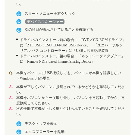
い。
スタートメニューを右クリック
デバイスマネージャー
次の項目が表示されていることを確認する
ドライバのインストール前の場合：「DVD／CD-ROMドライブ」
に「ZTE USB SCSU CD-ROM USB Device」、「ユニバーサルシ
リアル バス コントローラー」に「USB大容量記憶装置」
ドライバのインストール後の場合：「ネットワークアダプター」
に「Remote NDIS based Internet Sharing Device」
Q.
本機をパソコンにUSB接続しても、パソコンが本機を認識しない
（Windows 8.1の場合）
A.
本機が正しくパソコンに接続されているかどうかを確認してくださ
い。
A.
本機をパソコンから一度取り外し、パソコンを再起動してから、再
度接続してください。
A.
次の手順で本機が正しく取り付けられていることを確認してくださ
い。
デスクトップを表示
エクスプローラーを起動