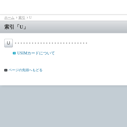
ホーム
索引
U
索引「U」
USIMカードについて
ページの先頭へもどる