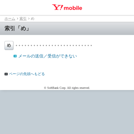
ホーム
索引
め
索引「め」
メールの送信／受信ができない
ページの先頭へもどる
© SoftBank Corp. All rights reserved.