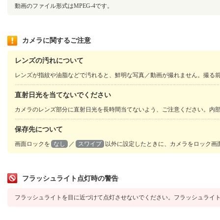
動画のファイル形式はMPEG-4です。
カメラに関するご注意
レンズの汚れについて
レンズが指紋や油脂などで汚れると、鮮明な写真／動画が撮れません。撮る
直射日光を当てないでください
カメラのレンズ部分に直射日光を長時間当てないよう、ご注意ください。内
保存先について
画面ロックを
なし
／
スワイプ
以外に設定したときに、カメラをロック画
フラッシュライト点灯時の警告
フラッシュライトを目に近づけて点灯させないでください。フラッシュライ