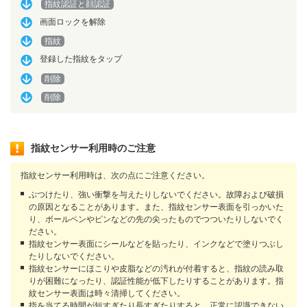
指紋認証と顔認証
画面ロックを解除
指紋
登録した指紋をタップ
削除
削除
指紋センサー利用時のご注意
指紋センサー利用時は、次の点にご注意ください。
ぶつけたり、強い衝撃を与えたりしないでください。故障および破損
の原因となることがあります。また、指紋センサー表面を引っかいた
り、ボールペンやピンなどの先の尖ったものでつついたりしないでく
ださい。
指紋センサー表面にシールなどを貼ったり、インクなどで塗りつぶし
たりしないでください。
指紋センサーにほこりや皮脂などの汚れが付着すると、指紋の読み取
りが困難になったり、認証性能が低下したりすることがあります。指
紋センサー表面は時々清掃してください。
指を当てる時間が短すぎたり長すぎたりすると、正常に認識できない