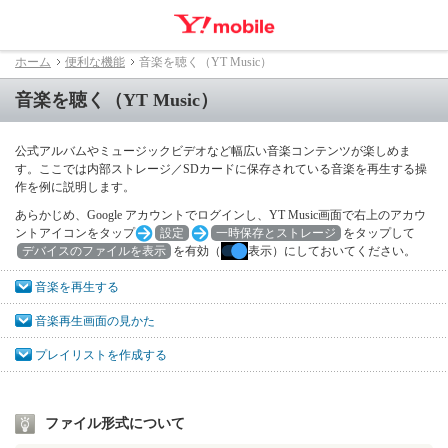
ホーム
便利な機能
音楽を聴く（YT Music）
音楽を聴く（YT Music）
公式アルバムやミュージックビデオなど幅広い音楽コンテンツが楽しめま
す。ここでは内部ストレージ／SDカードに保存されている音楽を再生する操
作を例に説明します。
あらかじめ、Google アカウントでログインし、YT Music画面で右上のアカウ
ントアイコンをタップ
設定
一時保存とストレージ
をタップして
デバイスのファイルを表示
を有効（
表示）にしておいてください。
音楽を再生する
音楽再生画面の見かた
プレイリストを作成する
ファイル形式について