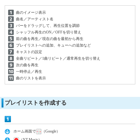
曲のイメージ表示
曲名／アーティスト名
バーをドラッグして、再生位置を調節
シャッフル再生のON／OFFを切り替え
前の曲を再生／現在の曲を最初から再生
プレイリストへの追加、キューへの追加など
キャストの設定
全曲リピート／1曲リピート／通常再生を切り替え
次の曲を再生
一時停止／再生
曲のリストを表示
プレイリストを作成する
ホーム画面で
（Google）
（YT Music）