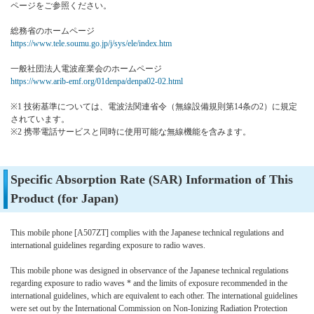
ページをご参照ください。
総務省のホームページ
https://www.tele.soumu.go.jp/j/sys/ele/index.htm
一般社団法人電波産業会のホームページ
https://www.arib-emf.org/01denpa/denpa02-02.html
※1 技術基準については、電波法関連省令（無線設備規則第14条の2）に規定
されています。
※2 携帯電話サービスと同時に使用可能な無線機能を含みます。
Specific Absorption Rate (SAR) Information of This
Product (for Japan)
This mobile phone [A507ZT] complies with the Japanese technical regulations and
international guidelines regarding exposure to radio waves.
This mobile phone was designed in observance of the Japanese technical regulations
regarding exposure to radio waves * and the limits of exposure recommended in the
international guidelines, which are equivalent to each other. The international guidelines
were set out by the International Commission on Non-Ionizing Radiation Protection