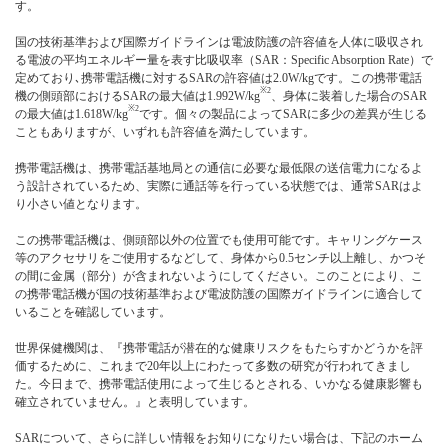
す。
国の技術基準および国際ガイドラインは電波防護の許容値を人体に吸収され
る電波の平均エネルギー量を表す比吸収率（SAR：Specific Absorption Rate）で
定めており､携帯電話機に対するSARの許容値は2.0W/kgです。この携帯電話
※2
機の側頭部におけるSARの最大値は1.992W/kg
、身体に装着した場合のSAR
※2
の最大値は1.618W/kg
です。個々の製品によってSARに多少の差異が生じる
こともありますが、いずれも許容値を満たしています。
携帯電話機は、携帯電話基地局との通信に必要な最低限の送信電力になるよ
う設計されているため、実際に通話等を行っている状態では、通常SARはよ
り小さい値となります。
この携帯電話機は、側頭部以外の位置でも使用可能です。キャリングケース
等のアクセサリをご使用するなどして、身体から0.5センチ以上離し、かつそ
の間に金属（部分）が含まれないようにしてください。このことにより、こ
の携帯電話機が国の技術基準および電波防護の国際ガイドラインに適合して
いることを確認しています。
世界保健機関は、『携帯電話が潜在的な健康リスクをもたらすかどうかを評
価するために、これまで20年以上にわたって多数の研究が行われてきまし
た。今日まで、携帯電話使用によって生じるとされる、いかなる健康影響も
確立されていません。』と表明しています。
SARについて、さらに詳しい情報をお知りになりたい場合は、下記のホーム