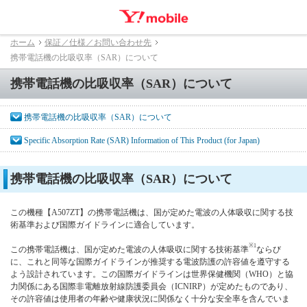
ホーム
保証／仕様／お問い合わせ先
携帯電話機の比吸収率（SAR）について
携帯電話機の比吸収率（SAR）について
携帯電話機の比吸収率（SAR）について
Specific Absorption Rate (SAR) Information of This Product (for Japan)
携帯電話機の比吸収率（SAR）について
この機種【A507ZT】の携帯電話機は、国が定めた電波の人体吸収に関する技
術基準および国際ガイドラインに適合しています。
※1
この携帯電話機は、国が定めた電波の人体吸収に関する技術基準
ならび
に、これと同等な国際ガイドラインが推奨する電波防護の許容値を遵守する
よう設計されています。この国際ガイドラインは世界保健機関（WHO）と協
力関係にある国際非電離放射線防護委員会（ICNIRP）が定めたものであり、
その許容値は使用者の年齢や健康状況に関係なく十分な安全率を含んでいま