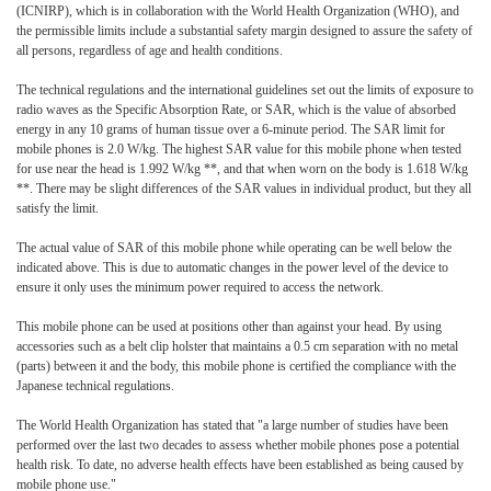
(ICNIRP), which is in collaboration with the World Health Organization (WHO), and
the permissible limits include a substantial safety margin designed to assure the safety of
all persons, regardless of age and health conditions.
The technical regulations and the international guidelines set out the limits of exposure to
radio waves as the Specific Absorption Rate, or SAR, which is the value of absorbed
energy in any 10 grams of human tissue over a 6-minute period. The SAR limit for
mobile phones is 2.0 W/kg. The highest SAR value for this mobile phone when tested
for use near the head is 1.992 W/kg **, and that when worn on the body is 1.618 W/kg
**. There may be slight differences of the SAR values in individual product, but they all
satisfy the limit.
The actual value of SAR of this mobile phone while operating can be well below the
indicated above. This is due to automatic changes in the power level of the device to
ensure it only uses the minimum power required to access the network.
This mobile phone can be used at positions other than against your head. By using
accessories such as a belt clip holster that maintains a 0.5 cm separation with no metal
(parts) between it and the body, this mobile phone is certified the compliance with the
Japanese technical regulations.
The World Health Organization has stated that "a large number of studies have been
performed over the last two decades to assess whether mobile phones pose a potential
health risk. To date, no adverse health effects have been established as being caused by
mobile phone use."