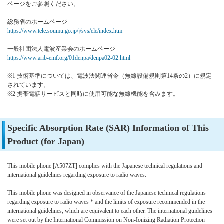
ページをご参照ください。
総務省のホームページ
https://www.tele.soumu.go.jp/j/sys/ele/index.htm
一般社団法人電波産業会のホームページ
https://www.arib-emf.org/01denpa/denpa02-02.html
※1 技術基準については、電波法関連省令（無線設備規則第14条の2）に規定
されています。
※2 携帯電話サービスと同時に使用可能な無線機能を含みます。
Specific Absorption Rate (SAR) Information of This
Product (for Japan)
This mobile phone [A507ZT] complies with the Japanese technical regulations and
international guidelines regarding exposure to radio waves.
This mobile phone was designed in observance of the Japanese technical regulations
regarding exposure to radio waves * and the limits of exposure recommended in the
international guidelines, which are equivalent to each other. The international guidelines
were set out by the International Commission on Non-Ionizing Radiation Protection