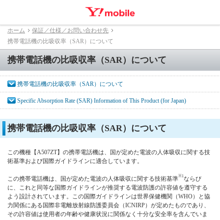
ホーム
保証／仕様／お問い合わせ先
携帯電話機の比吸収率（SAR）について
携帯電話機の比吸収率（SAR）について
携帯電話機の比吸収率（SAR）について
Specific Absorption Rate (SAR) Information of This Product (for Japan)
携帯電話機の比吸収率（SAR）について
この機種【A507ZT】の携帯電話機は、国が定めた電波の人体吸収に関する技
術基準および国際ガイドラインに適合しています。
※1
この携帯電話機は、国が定めた電波の人体吸収に関する技術基準
ならび
に、これと同等な国際ガイドラインが推奨する電波防護の許容値を遵守する
よう設計されています。この国際ガイドラインは世界保健機関（WHO）と協
力関係にある国際非電離放射線防護委員会（ICNIRP）が定めたものであり、
その許容値は使用者の年齢や健康状況に関係なく十分な安全率を含んでいま