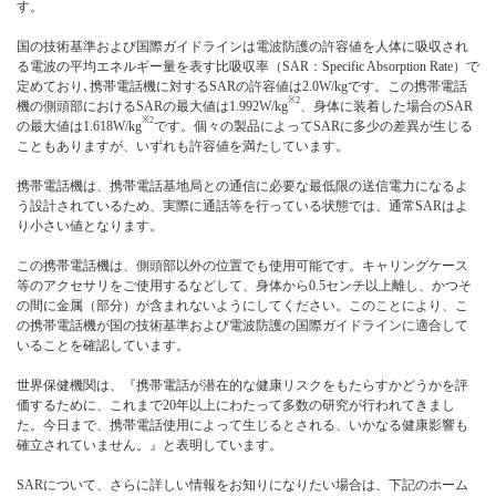
す。
国の技術基準および国際ガイドラインは電波防護の許容値を人体に吸収され
る電波の平均エネルギー量を表す比吸収率（SAR：Specific Absorption Rate）で
定めており､携帯電話機に対するSARの許容値は2.0W/kgです。この携帯電話
※2
機の側頭部におけるSARの最大値は1.992W/kg
、身体に装着した場合のSAR
※2
の最大値は1.618W/kg
です。個々の製品によってSARに多少の差異が生じる
こともありますが、いずれも許容値を満たしています。
携帯電話機は、携帯電話基地局との通信に必要な最低限の送信電力になるよ
う設計されているため、実際に通話等を行っている状態では、通常SARはよ
り小さい値となります。
この携帯電話機は、側頭部以外の位置でも使用可能です。キャリングケース
等のアクセサリをご使用するなどして、身体から0.5センチ以上離し、かつそ
の間に金属（部分）が含まれないようにしてください。このことにより、こ
の携帯電話機が国の技術基準および電波防護の国際ガイドラインに適合して
いることを確認しています。
世界保健機関は、『携帯電話が潜在的な健康リスクをもたらすかどうかを評
価するために、これまで20年以上にわたって多数の研究が行われてきまし
た。今日まで、携帯電話使用によって生じるとされる、いかなる健康影響も
確立されていません。』と表明しています。
SARについて、さらに詳しい情報をお知りになりたい場合は、下記のホーム