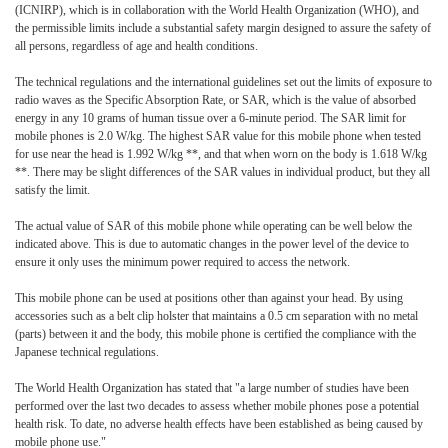
(ICNIRP), which is in collaboration with the World Health Organization (WHO), and
the permissible limits include a substantial safety margin designed to assure the safety of
all persons, regardless of age and health conditions.
The technical regulations and the international guidelines set out the limits of exposure to
radio waves as the Specific Absorption Rate, or SAR, which is the value of absorbed
energy in any 10 grams of human tissue over a 6-minute period. The SAR limit for
mobile phones is 2.0 W/kg. The highest SAR value for this mobile phone when tested
for use near the head is 1.992 W/kg **, and that when worn on the body is 1.618 W/kg
**. There may be slight differences of the SAR values in individual product, but they all
satisfy the limit.
The actual value of SAR of this mobile phone while operating can be well below the
indicated above. This is due to automatic changes in the power level of the device to
ensure it only uses the minimum power required to access the network.
This mobile phone can be used at positions other than against your head. By using
accessories such as a belt clip holster that maintains a 0.5 cm separation with no metal
(parts) between it and the body, this mobile phone is certified the compliance with the
Japanese technical regulations.
The World Health Organization has stated that "a large number of studies have been
performed over the last two decades to assess whether mobile phones pose a potential
health risk. To date, no adverse health effects have been established as being caused by
mobile phone use."