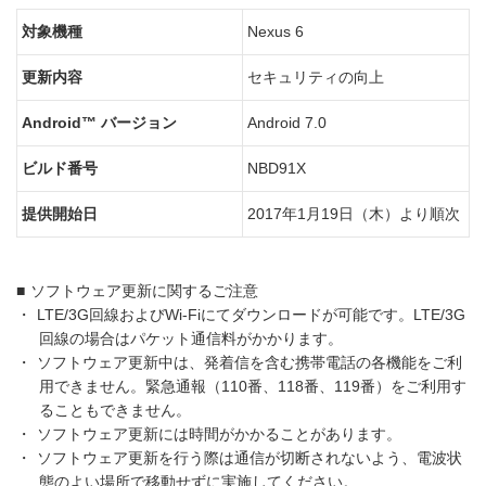
対象機種
Nexus 6
更新内容
セキュリティの向上
Android™ バージョン
Android 7.0
ビルド番号
NBD91X
提供開始日
2017年1月19日（木）より順次
■
ソフトウェア更新に関するご注意
・
LTE/3G回線およびWi-Fiにてダウンロードが可能です。LTE/3G
回線の場合はパケット通信料がかかります。
・
ソフトウェア更新中は、発着信を含む携帯電話の各機能をご利
用できません。緊急通報（110番、118番、119番）をご利用す
ることもできません。
・
ソフトウェア更新には時間がかかることがあります。
・
ソフトウェア更新を行う際は通信が切断されないよう、電波状
態のよい場所で移動せずに実施してください。