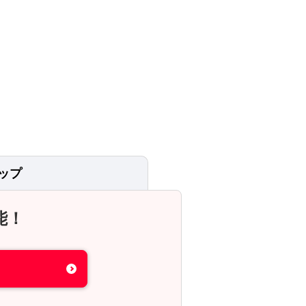
ップ
能！