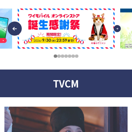
Previ
Next
ous
TVCM