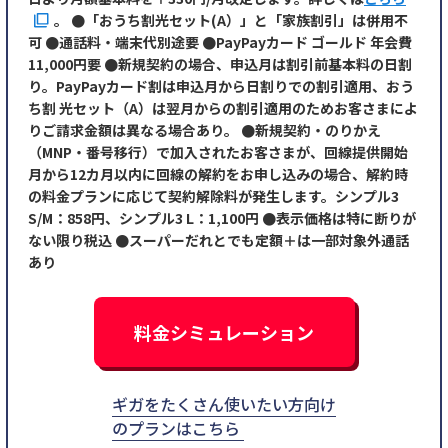
。 ●「おうち割光セット(A）」と「家族割引」は併用不
可 ●通話料・端末代別途要 ●PayPayカード ゴールド 年会費
11,000円要 ●新規契約の場合、申込月は割引前基本料の日割
り。PayPayカード割は申込月から日割りでの割引適用、おう
ち割 光セット（A）は翌月からの割引適用のためお客さまによ
りご請求金額は異なる場合あり。 ●新規契約・のりかえ
（MNP・番号移行）で加入されたお客さまが、回線提供開始
月から12カ月以内に回線の解約をお申し込みの場合、解約時
の料金プランに応じて契約解除料が発生します。シンプル3
S/M：858円、シンプル3 L：1,100円 ●表示価格は特に断りが
ない限り税込 ●スーパーだれとでも定額＋は一部対象外通話
あり
料金シミュレーション
ギガをたくさん使いたい方向け
のプランはこちら