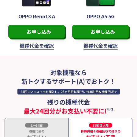
OPPO Reno13 A
OPPO A5 5G
お申し込み
お申し込み
機種代金を
確認
機種代金を
確認
対象機種なら
新トクするサポート(A)でおトク！
48回払いでスマホを購入し、25ヵ月目以降
※2
に特典利用＆機種回収で
残りの機種代金
最大24回分がお支払い不要に!
※3
〜
回
回目以降
1
24
25
機種代金の
特典利用＆機種回収で残りの
お支払い
お支払い不要