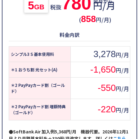
780
円/月
5
税抜
GB
858
(
円/月)
料金内訳
3,278
円/月
シンプル3 S 基本使用料
-1,650
円/月
＊1 おうち割 光セット(A)
＊2 PayPayカード割（ゴール
-550
円/月
ド）
＊2 PayPayカード割 増額特典
-220
円/月
（ゴールド）
●SoftBank Air 加入例5,368円/月 機器代要。2026年12月1
日より月額基本料を＋330円/月改定します。詳しくは
こちら