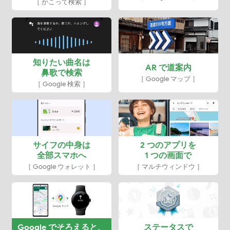
［ かこって検索 ］
知りたい曲名は
AR で道案内
鼻歌で検索
［ Google マップ ］
［ Google 検索 ］
サイフの中身は
2 つのアプリを
全部スマホへ
1 つの画面で
［ Google ウォレット ］
［ マルチウィンドウ ］
Google でそろえると、
ステータスで