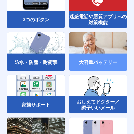
迷惑電話や悪質アプリへの
3つのボタン
対策機能
防水・防塵・耐衝撃
大容量バッテリー
おしえてドクター／
家族サポート
調子いいメール