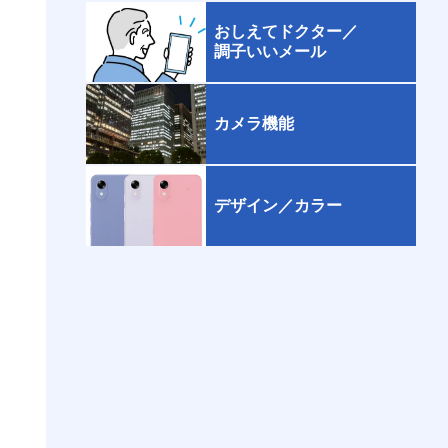
おしえてドクター／
調子いいメール
カメラ機能
デザイン／カラー