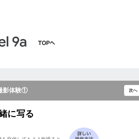
撮影体験①
次へ
緒に写る