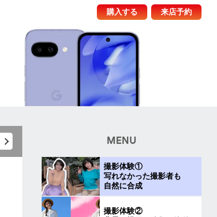
購入する
来店予約
MENU
撮影体験①
写れなかった撮影者も
自然に合成
撮影体験②