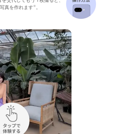
者を交代してもう 1 枚撮ると、
た写真を
作れます
。
※