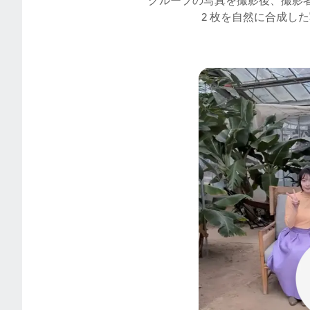
グループの写真を撮影後、
撮影
2 枚を自然に合成し