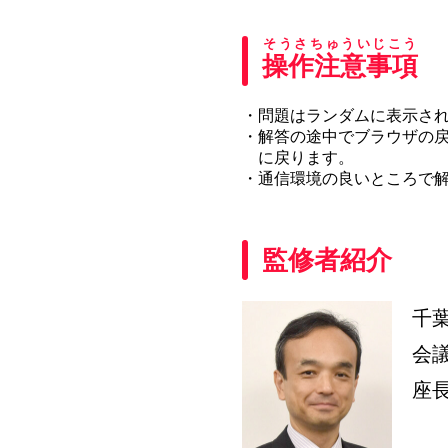
そうさちゅういじこう
操作注意事項
・問題はランダムに表示さ
・解答の途中でブラウザの
に戻ります。
・通信環境の良いところで
監修者紹介
千
会
座