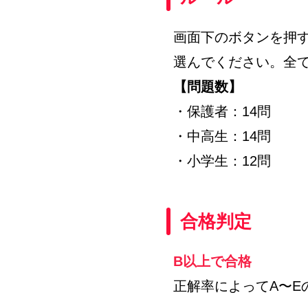
画面下のボタンを押
選んでください。全
【問題数】
・保護者：14問
・中高生：14問
・小学生：12問
合格判定
B以上で合格
正解率によってA〜E