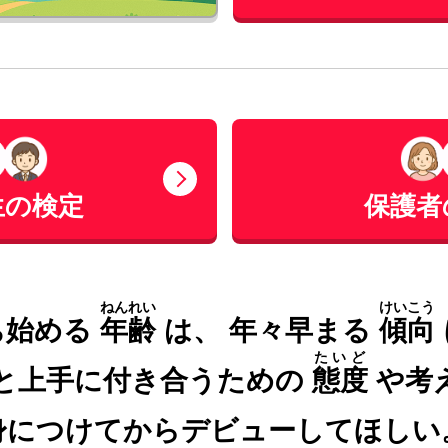
生の検定
保護者
ねんれい
けいこう
ち始める
年齢
は、
年々早まる
傾向
たいど
と上手に付き合うための
態度
や考
身につけてからデビューしてほしい