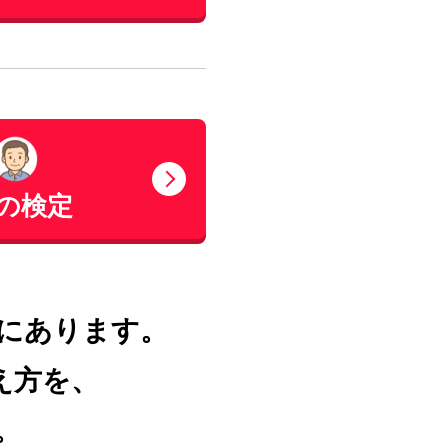
の検定
にあります。
え方を、
。