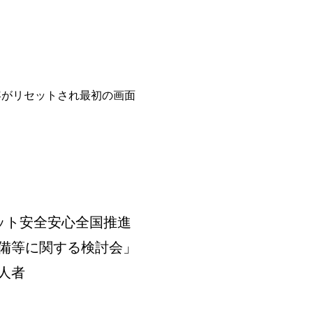
容がリセットされ最初の画面
ット安全安心全国推進
備等に関する検討会」
人者