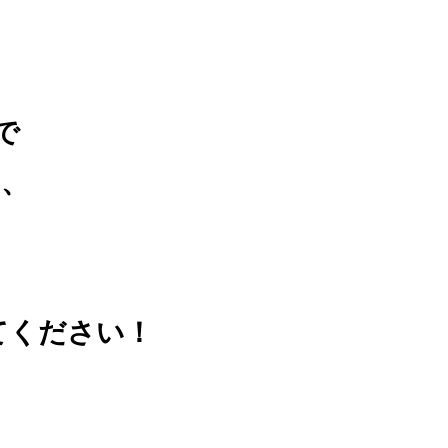
で
、
。
てください！