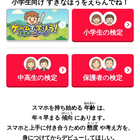
小学生向け すきなほうをえらんでね！
小学生の検定
中高生の検定
保護者の検定
ねんれい
スマホを持ち始める
年齢
は、
けいこう
年々早まる
傾向
にあります。
たいど
スマホと上手に付き合うための
態度
や考え方を、
身につけてからデビューしてほしい。