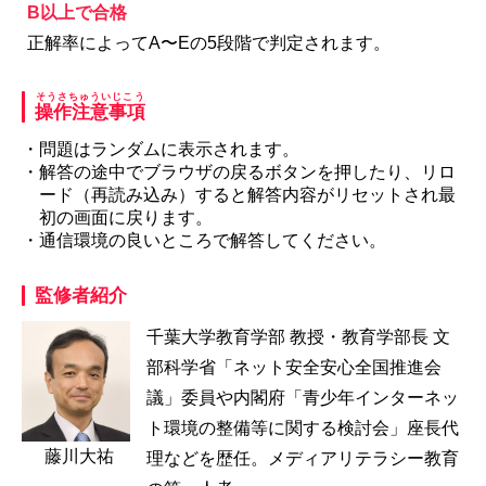
B以上で合格
正解率によってA〜Eの5段階で判定されます。
そうさちゅういじこう
操作注意事項
・問題はランダムに表示されます。
・解答の途中でブラウザの戻るボタンを押したり、リロ
ード（再読み込み）すると解答内容がリセットされ最
初の画面に戻ります。
・通信環境の良いところで解答してください。
監修者紹介
千葉大学教育学部 教授・教育学部長 文
部科学省「ネット安全安心全国推進会
議」委員や内閣府「青少年インターネッ
ト環境の整備等に関する検討会」座長代
藤川大祐
理などを歴任。メディアリテラシー教育