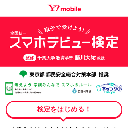
藤川大祐
監修
千葉大学 教育学部
教授
検定をはじめる！