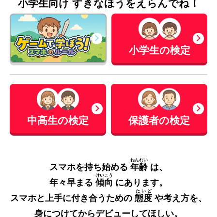
小学生向け すきなほうをえらんでね！
小学生の検定
中高生の検定
保護者の検定
ねんれい
スマホを持ち始める
年齢
は、
けいこう
年々早まる
傾向
にあります。
たいど
スマホと上手に付き合うための
態度
や考え方を、
身につけてからデビューしてほしい。