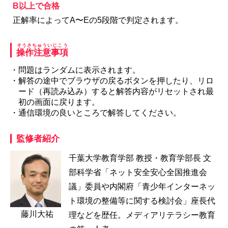
B以上で合格
正解率によってA〜Eの5段階で判定されます。
そうさちゅういじこう
操作注意事項
・問題はランダムに表示されます。
・解答の途中でブラウザの戻るボタンを押したり、リロ
ード（再読み込み）すると解答内容がリセットされ最
初の画面に戻ります。
・通信環境の良いところで解答してください。
監修者紹介
千葉大学教育学部 教授・教育学部長 文
部科学省「ネット安全安心全国推進会
議」委員や内閣府「青少年インターネッ
ト環境の整備等に関する検討会」座長代
藤川大祐
理などを歴任。メディアリテラシー教育