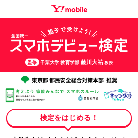
藤川大祐
監修
千葉大学 教育学部
教授
検定をはじめる！