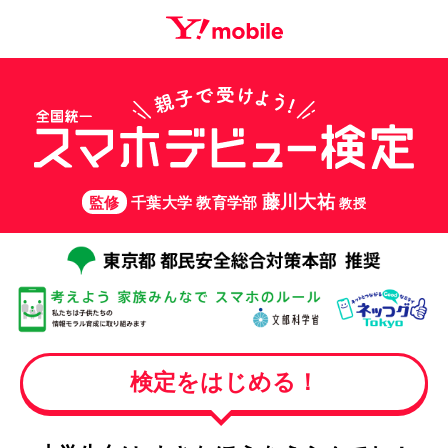
藤川大祐
監修
千葉大学 教育学部
教授
検定をはじめる！