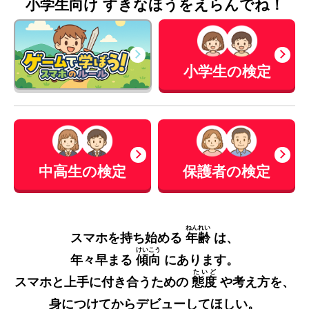
小学生向け すきなほうをえらんでね！
小学生の検定
中高生の検定
保護者の検定
ねんれい
スマホを持ち始める
年齢
は、
けいこう
年々早まる
傾向
にあります。
たいど
スマホと上手に付き合うための
態度
や考え方を、
身につけてからデビューしてほしい。