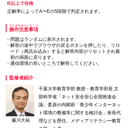
B以上で合格
正解率によってA〜Eの5段階で判定されます。
そうさちゅういじこう
操作注意事項
・問題はランダムに表示されます。
・解答の途中でブラウザの戻るボタンを押したり、リロ
ード（再読み込み）すると解答内容がリセットされ最
初の画面に戻ります。
・通信環境の良いところで解答してください。
監修者紹介
千葉大学教育学部 教授・教育学部長 文
部科学省「ネット安全安心全国推進会
議」委員や内閣府「青少年インターネッ
ト環境の整備等に関する検討会」座長代
藤川大祐
理などを歴任。メディアリテラシー教育