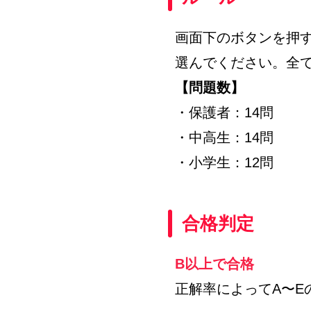
画面下のボタンを押
選んでください。全
【問題数】
・保護者：14問
・中高生：14問
・小学生：12問
合格判定
B以上で合格
正解率によってA〜E