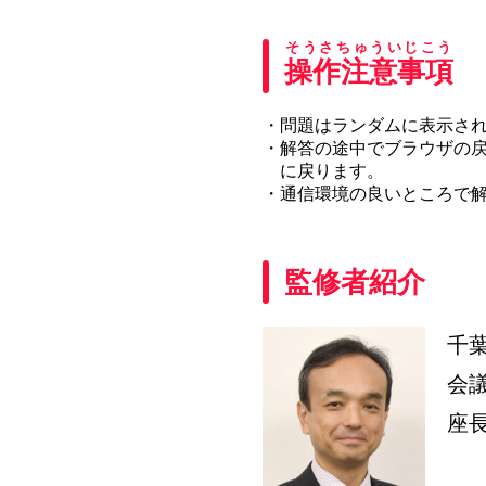
そうさちゅういじこう
操作注意事項
・問題はランダムに表示さ
・解答の途中でブラウザの
に戻ります。
・通信環境の良いところで
監修者紹介
千
会
座