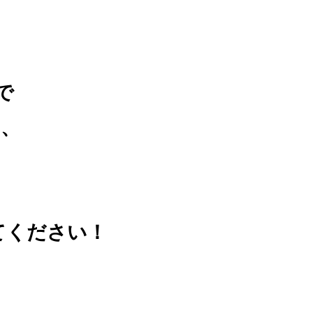
で
、
。
てください！