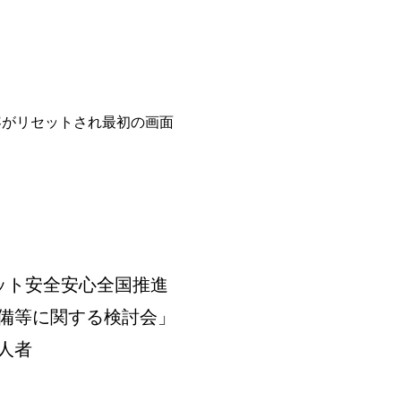
容がリセットされ最初の画面
ット安全安心全国推進
備等に関する検討会」
人者