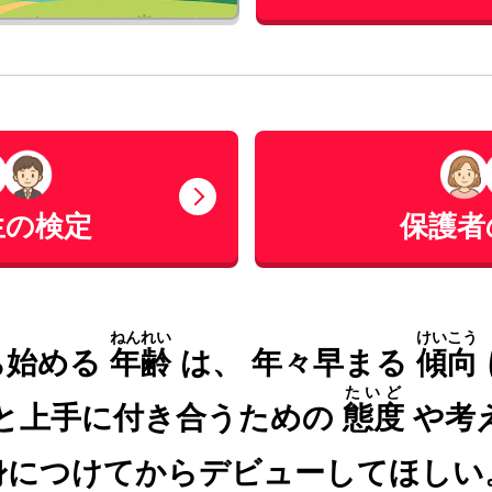
生の検定
保護者
ねんれい
けいこう
ち始める
年齢
は、
年々早まる
傾向
たいど
と上手に付き合うための
態度
や考
身につけてからデビューしてほしい