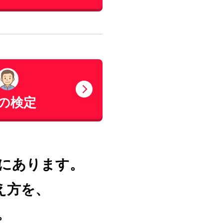
の検定
にあります。
え方を、
。