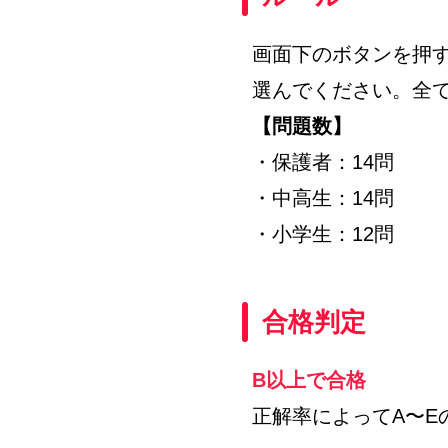
画面下のボタンを押
選んでください。全
【問題数】
・保護者：14問
・中高生：14問
・小学生：12問
合格判定
B以上で合格
正解率によってA〜E