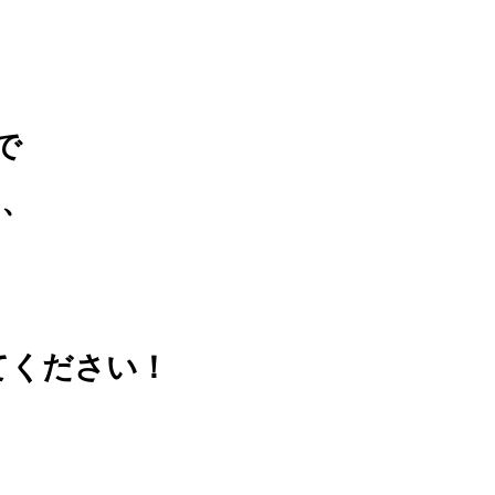
で
、
。
てください！