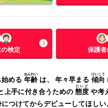
生の検定
保護者
ねんれい
けいこう
ち始める
年齢
は、
年々早まる
傾向
たいど
と上手に付き合うための
態度
や考
身につけてからデビューしてほしい