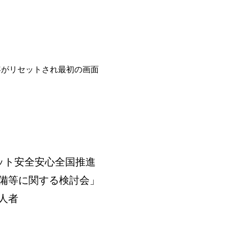
容がリセットされ最初の画面
ット安全安心全国推進
備等に関する検討会」
人者