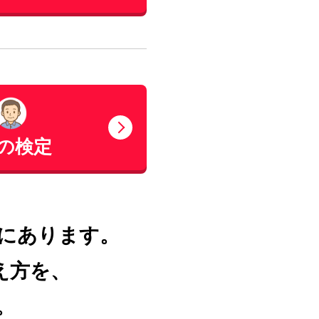
の検定
にあります。
え方を、
。