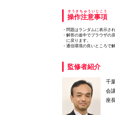
そうさちゅういじこう
操作注意事項
・問題はランダムに表示さ
・解答の途中でブラウザの
に戻ります。
・通信環境の良いところで
監修者紹介
千
会
座