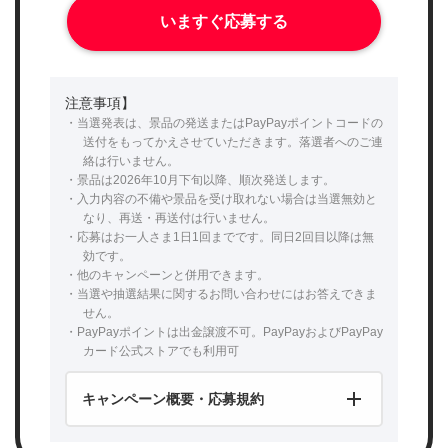
いますぐ応募する
注意事項】
・当選発表は、景品の発送またはPayPayポイントコードの
送付をもってかえさせていただきます。落選者へのご連
絡は行いません。
・景品は2026年10月下旬以降、順次発送します。
・入力内容の不備や景品を受け取れない場合は当選無効と
なり、再送・再送付は行いません。
・応募はお一人さま1日1回までです。同日2回目以降は無
効です。
・他のキャンペーンと併用できます。
・当選や抽選結果に関するお問い合わせにはお答えできま
せん。
・PayPayポイントは出金譲渡不可。PayPayおよびPayPay
カード公式ストアでも利用可
キャンペーン概要・応募規約