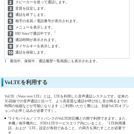
スピーカーを使って通話します。
音質を設定します。
通話を終了します。
相手の名前／電話番号が表示されます。
メニューを表示します。
1
HD Voiceで通話中です。
通話時間が表示されます。
ダイヤルキーを表示します。
通話を保留します。
1
着信中、保留中、通話履歴一覧画面にも表示されます。
VoLTEを利用する
VoLTE（Voice over LTE）とは、LTEを利用した音声通話システムです。従来の
3G回線での音声通話と比べて、より高音質な通話や呼び出し音が鳴るまでの
時間の短縮などが可能になります（ご利用いただく際には、別途VoLTEオプシ
ョンのお申し込みが必要です）。
ワイモバイル／ソフトバンクのVoLTE対応機との間で利用できます。また、
本機／相手機共に、FDD-LTEサービスエリア内にいること、「LTE利用通
話」および「LTE」設定が有効であること、の両方を満たすことが必要で
す。