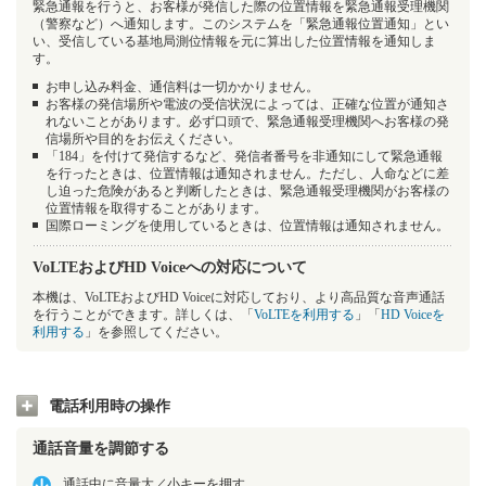
緊急通報を行うと、お客様が発信した際の位置情報を緊急通報受理機関
（警察など）へ通知します。このシステムを「緊急通報位置通知」とい
い、受信している基地局測位情報を元に算出した位置情報を通知しま
す。
お申し込み料金、通信料は一切かかりません。
お客様の発信場所や電波の受信状況によっては、正確な位置が通知さ
れないことがあります。必ず口頭で、緊急通報受理機関へお客様の発
信場所や目的をお伝えください。
「184」を付けて発信するなど、発信者番号を非通知にして緊急通報
を行ったときは、位置情報は通知されません。ただし、人命などに差
し迫った危険があると判断したときは、緊急通報受理機関がお客様の
位置情報を取得することがあります。
国際ローミングを使用しているときは、位置情報は通知されません。
VoLTEおよびHD Voiceへの対応について
本機は、VoLTEおよびHD Voiceに対応しており、より高品質な音声通話
を行うことができます。詳しくは、「
VoLTEを利用する
」「
HD Voiceを
利用する
」を参照してください。
電話利用時の操作
通話音量を調節する
通話中に音量大／小キーを押す