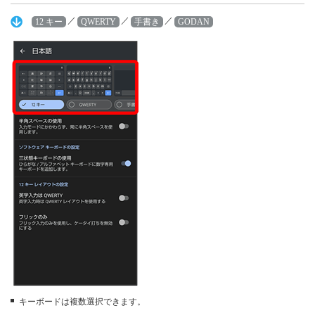
／
／
／
12 キー
QWERTY
手書き
GODAN
キーボードは複数選択できます。