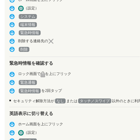
（設定）
システム
端末情報
緊急時情報
削除する連絡先の
削除
緊急時情報を確認する
ロック画面で
を上にフリック
緊急通報
を2回タップ
緊急時情報
セキュリティ解除方法が
なし
または
タッチ／スワイプ
以外のときに利
英語表示に切り替える
ホーム画面を上にフリック
（設定）