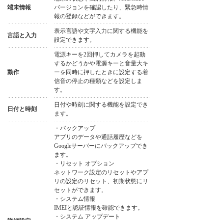
端末情報
バージョンを確認したり、緊急時情
報の登録などができます。
表示言語や文字入力に関する機能を
言語と入力
設定できます。
電源キーを2回押してカメラを起動
するかどうかや電源キーと音量大キ
動作
ーを同時に押したときに設定する着
信音の停止の種類などを設定しま
す。
日付や時刻に関する機能を設定でき
日付と時刻
ます。
・バックアップ
アプリのデータや通話履歴などを
Googleサーバーにバックアップでき
ます。
・リセット オプション
ネットワーク設定のリセットやアプ
リの設定のリセット、初期状態にリ
セットができます。
・システム情報
IMEIと認証情報を確認できます。
・システム アップデート