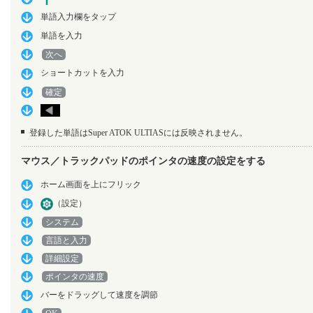
単語入力欄をタップ
単語を入力
次へ
ショートカットを入力
確定
登録した単語はSuper ATOK ULTIASには反映されません。
マウス／トラックパッドのポインタの速度の設定をする
ホーム画面を上にフリック
（設定）
システム
言語と入力
詳細設定
ポインタの速度
バーをドラッグして速度を調節