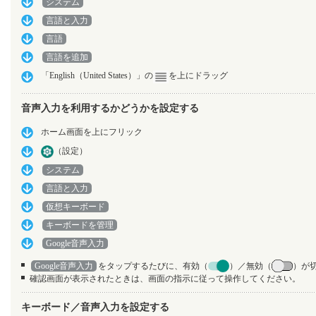
システム
言語と入力
言語
言語を追加
「English（United States）」の
を上にドラッグ
音声入力を利用するかどうかを設定する
ホーム画面を上にフリック
（設定）
システム
言語と入力
仮想キーボード
キーボードを管理
Google音声入力
Google音声入力
をタップするたびに、有効（
）／無効（
）が
確認画面が表示されたときは、画面の指示に従って操作してください。
キーボード／音声入力を設定する