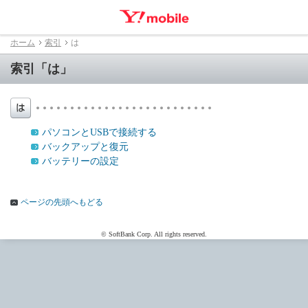
ホーム
索引
は
索引「は」
パソコンとUSBで接続する
バックアップと復元
バッテリーの設定
ページの先頭へもどる
© SoftBank Corp. All rights reserved.