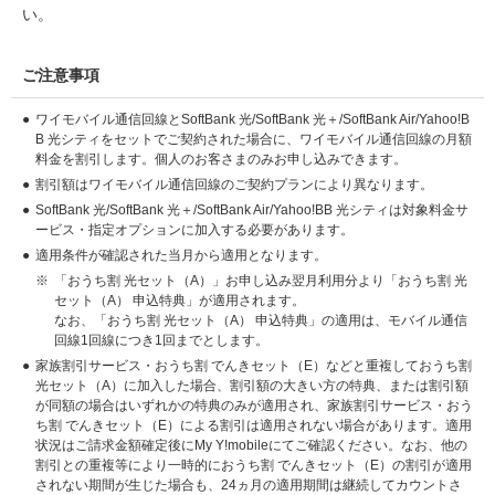
い。
ご注意事項
●
ワイモバイル通信回線とSoftBank 光/SoftBank 光＋/SoftBank Air/Yahoo!B
B 光シティをセットでご契約された場合に、ワイモバイル通信回線の月額
料金を割引します。個人のお客さまのみお申し込みできます。
●
割引額はワイモバイル通信回線のご契約プランにより異なります。
●
SoftBank 光/SoftBank 光＋/SoftBank Air/Yahoo!BB 光シティは対象料金サ
ービス・指定オプションに加入する必要があります。
●
適用条件が確認された当月から適用となります。
※
「おうち割 光セット（A）」お申し込み翌月利用分より「おうち割 光
セット（A） 申込特典」が適用されます。
なお、「おうち割 光セット（A） 申込特典」の適用は、モバイル通信
回線1回線につき1回までとします。
●
家族割引サービス・おうち割 でんきセット（E）などと重複しておうち割
光セット（A）に加入した場合、割引額の大きい方の特典、または割引額
が同額の場合はいずれかの特典のみが適用され、家族割引サービス・おう
ち割 でんきセット（E）による割引は適用されない場合があります。適用
状況はご請求金額確定後にMy Y!mobileにてご確認ください。なお、他の
割引との重複等により一時的におうち割 でんきセット（E）の割引が適用
されない期間が生じた場合も、24ヵ月の適用期間は継続してカウントさ