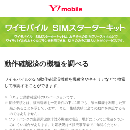
動作確認済の機種を調べる
ワイモバイルのSIM動作確認済機種を機種名やキャリアなどで検索
して確認することができます。
※「OS」は動作確認時のOSバージョンです。
※ 接続実績とは、該当端末を一定条件の下に1度でも、該当機能を利用した実
績があることを示しています。 また、接続実績は全ての動作を保証するも
のではありません。
※ ソフトバンクの主要周波数非対応機種の場合、場所によっては電波をつか
みにくい場合があります。対応状況は各販売事業者でご確認ください。