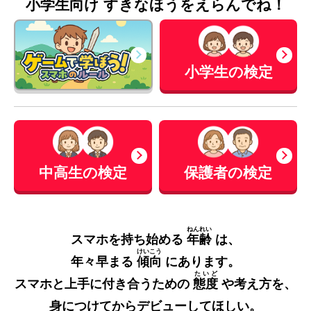
小学生向け すきなほうをえらんでね！
小学生の検定
中高生の検定
保護者の検定
ねんれい
スマホを持ち始める
年齢
は、
けいこう
年々早まる
傾向
にあります。
たいど
スマホと上手に付き合うための
態度
や考え方を、
身につけてからデビューしてほしい。