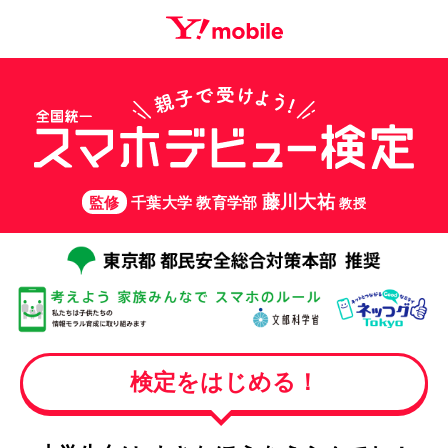
藤川大祐
監修
千葉大学 教育学部
教授
検定をはじめる！