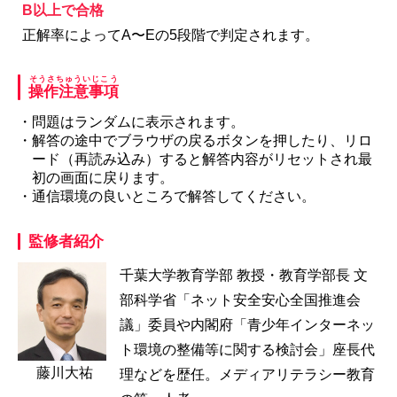
B以上で合格
正解率によってA〜Eの5段階で判定されます。
そうさちゅういじこう
操作注意事項
・問題はランダムに表示されます。
・解答の途中でブラウザの戻るボタンを押したり、リロ
ード（再読み込み）すると解答内容がリセットされ最
初の画面に戻ります。
・通信環境の良いところで解答してください。
監修者紹介
千葉大学教育学部 教授・教育学部長 文
部科学省「ネット安全安心全国推進会
議」委員や内閣府「青少年インターネッ
ト環境の整備等に関する検討会」座長代
藤川大祐
理などを歴任。メディアリテラシー教育