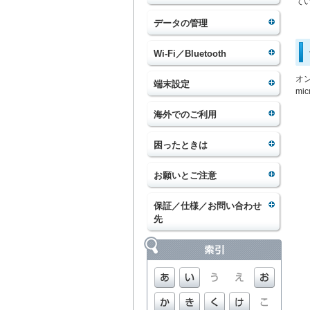
て
データの管理
Wi-Fi／Bluetooth
オ
端末設定
mi
海外でのご利用
困ったときは
お願いとご注意
保証／仕様／お問い合わせ
先