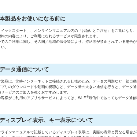
本製品をお使いになる前に
クイックスタート」、オンラインマニュアル内の「お願いとご注意」をご覧になり、
契約の内容により、ご利用になれるサービスが限定されます。
外でのご利用に関し、その国／地域の法令等により、持込等が禁止されている場合が
さい。
データ通信について
本製品は、常時インターネットに接続される仕様のため、データの同期など一部自動
アプリのダウンロードや動画の視聴など、データ量の大きい通信を行うと、データ通
額サービスのご加入を強くおすすめします。
®
お客様がご利用のアプリやサービスによっては、Wi-Fi
通信中であってもデータ通信
ディスプレイ表示、キー表示について
ンラインマニュアルで記載しているディスプレイ表示は、実際の表示と異なる場合が