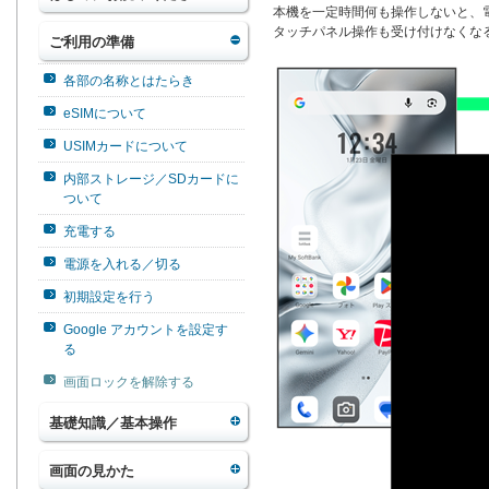
本機を一定時間何も操作しないと、
タッチパネル操作も受け付けなくな
ご利用の準備
各部の名称とはたらき
eSIMについて
USIMカードについて
内部ストレージ／SDカードに
ついて
充電する
電源を入れる／切る
初期設定を行う
Google アカウントを設定す
る
画面ロックを解除する
基礎知識／基本操作
画面の見かた