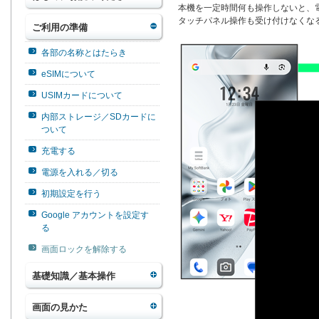
本機を一定時間何も操作しないと、
タッチパネル操作も受け付けなくな
ご利用の準備
各部の名称とはたらき
eSIMについて
USIMカードについて
内部ストレージ／SDカードに
ついて
充電する
電源を入れる／切る
初期設定を行う
Google アカウントを設定す
る
画面ロックを解除する
基礎知識／基本操作
画面の見かた