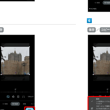
存
保存
／
コピー