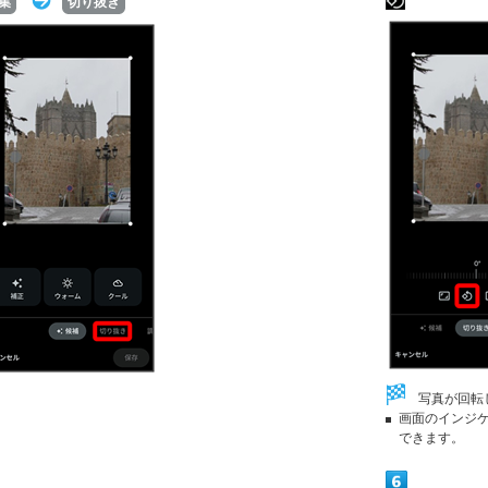
集
切り抜き
写真が回転
画面のインジ
できます。