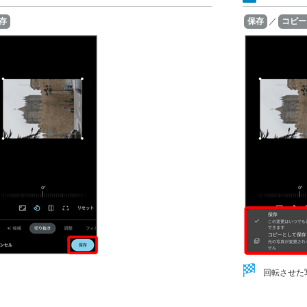
存
保存
／
コピー
回転させた