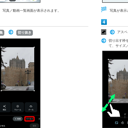
写真／動画一覧画面が表示されます。
写真が表示
アスペ
集
切り抜き
切り出す枠
て、サイズ