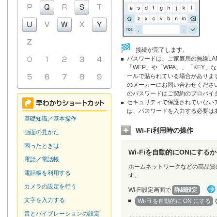
接続が完了します。
パスワードは、ご家庭用の無線LA
「WEP」や「WPA」、「KEY」
ールで貼られている場合がありま
のメーカーにお問い合わせください
のパスワードはご契約のプロバイ
セキュリティで保護されていない
は、パスワードを入力する必要は
基礎知識／基本操作
Wi-Fi利用時の操作
画面の見かた
困ったときは
Wi-Fiを自動的にONにす
電話／電話帳
ホームネットワークなどの高品質の
電話帳を利用する
す。
カメラの設定を行う
Wi-Fi設定画面で
詳細設定
文字を入力する
Wi-Fi を自動的に ON にする
音とバイブレーションの設定