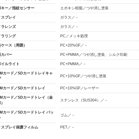
源キー／指紋センサー
エポキシ樹脂／つや消し塗装
ィスプレイ
ガラス／－
メラレンズ
ガラス／－
メラリング
PC／メッキ処理
装ケース（周囲）
PC+20%GF／－
面カバー
PC+PMMA／つや消し塗装、シルク印刷
バイルライト
PC+PMMA／－
SIMカード／SDカードトレイキャ
PC+10%GF／つや消し塗装
プ
IMカード／SDカードトレイ
PC+10%GF／レーザー
SIMカード／SDカードトレイ（金
ステンレス（SUS304）／－
部）
IMカード／SDカードトレイ パッ
ゴム／－
ン
ィスプレイ保護フィルム
PET／－