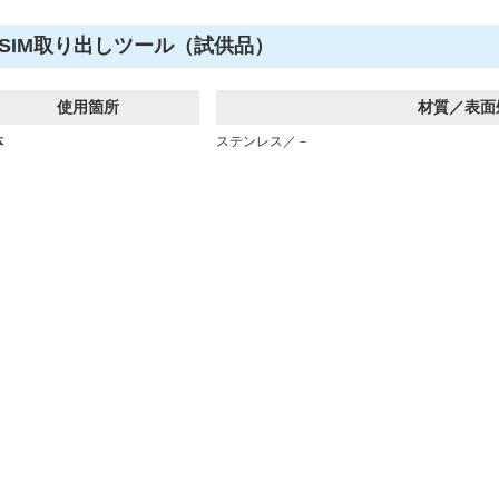
SIM取り出しツール（試供品）
使用箇所
材質／表面
体
ステンレス／－