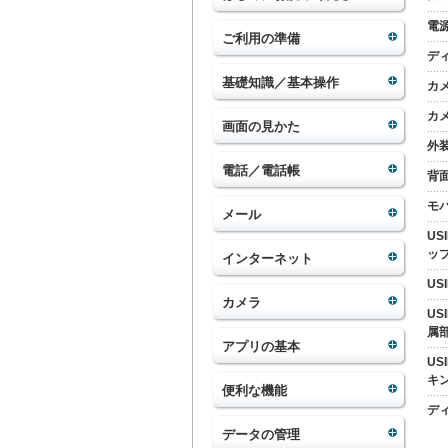
電
ご利用の準備
デ
基礎知識／基本操作
カ
カ
画面の見かた
外
電話／電話帳
背
モ
メール
U
ッ
インターネット
US
カメラ
U
属
アプリの基本
US
キ
便利な機能
デ
データの管理