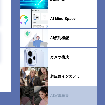
AI Mind Space
AI便利機能
カメラ構成
超広⾓インカメラ
AI写真編集