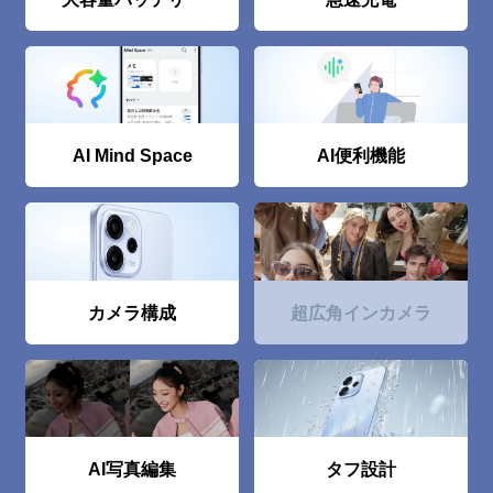
AI Mind Space
AI便利機能
カメラ構成
超広⾓インカメラ
AI写真編集
タフ設計