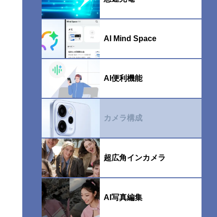
AI Mind Space
AI便利機能
カメラ構成
超広⾓インカメラ
AI写真編集