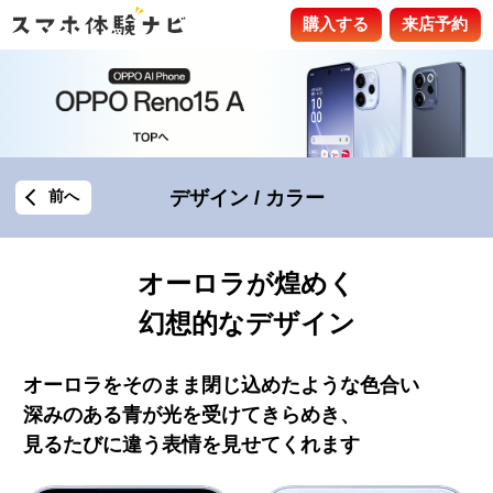
購入する
来店予約
デザイン / カラー
前へ
オーロラが煌めく
幻想的なデザイン
オーロラをそのまま閉じ込めたような⾊合い
深みのある⻘が光を受けてきらめき、
⾒るたびに違う表情を⾒せてくれます