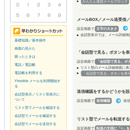
かんたん迷惑メールブロック
メールBOX／メール送受信
設定画面で
文字の大きさ
会話型表示では、メール詳細画
基礎知識／基本操作
画面の見かた
「会話型で見る」ボタンを表
困ったときは
設定画面で
「会話型で見る」ボ
電話／電話帳
リスト型のメール詳細画面に表
電話帳を利用する
「会話型で見る」ボタンを表
Y!mobile メールを利用開始す
る
送信確認をするかどうかを設
会話型表示／リスト型表示に
ついて
設定画面で
送信確認
送
リスト型でメールを確認する
会話型でメールを確認する
リスト型でメールを転送する
会話型でメールを送信する
設定画面で
転送の文頭に「>」