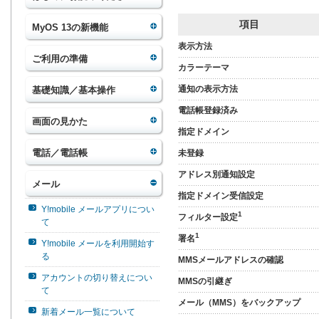
項目
MyOS 13の新機能
表示方法
ご利用の準備
カラーテーマ
通知の表示方法
基礎知識／基本操作
電話帳登録済み
画面の見かた
指定ドメイン
電話／電話帳
未登録
アドレス別通知設定
メール
指定ドメイン受信設定
Y!mobile メールアプリについ
1
フィルター設定
て
1
署名
Y!mobile メールを利用開始す
る
MMSメールアドレスの確認
アカウントの切り替えについ
MMSの引継ぎ
て
メール（MMS）をバックアップ
新着メール一覧について