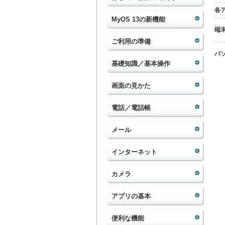
各
MyOS 13の新機能
端
ご利用の準備
パ
基礎知識／基本操作
画面の見かた
電話／電話帳
メール
インターネット
カメラ
アプリの基本
便利な機能