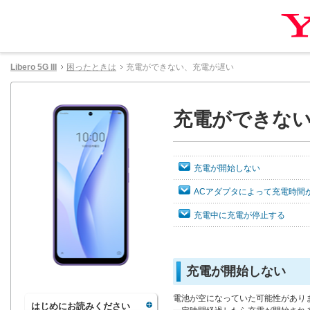
Libero 5G III
困ったときは
充電ができない、充電が遅い
充電ができな
充電が開始しない
ACアダプタによって充電時間
充電中に充電が停止する
充電が開始しない
電池が空になっていた可能性があり
はじめにお読みください