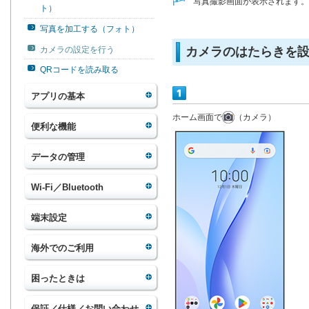
写真撮影画面が表示されます。
ト）
写真を加工する（フォト）
カメラの設定を行う
カメラのはたらきを
QRコードを読み取る
アプリの基本
ホーム画面で
（カメラ）
便利な機能
データの管理
Wi-Fi／Bluetooth
端末設定
海外でのご利用
困ったときは
保証／仕様／お問い合わせ