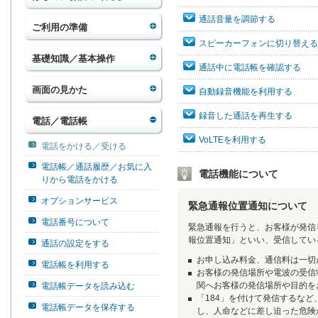
通話音量を調節する
ご利用の準備
スピーカーフォンに切り替える
基礎知識／基本操作
通話中に電話帳を確認する
画面の見かた
自動録音機能を利用する
録音した通話を再生する
電話／電話帳
VoLTEを利用する
電話をかける／受ける
電話帳／通話履歴／お気に入
電話機能について
りから電話をかける
オプションサービス
緊急通報位置通知について
電話番号について
緊急通報を行うと、お客様が発信
報位置通知」といい、受信してい
通話の設定をする
お申し込み料金、通信料は一切
電話帳を利用する
お客様の発信場所や電波の受信
関へお客様の発信場所や目的を
電話帳データを読み込む
「184」を付けて発信するな
電話帳データを保存する
し、人命などに差し迫った危険