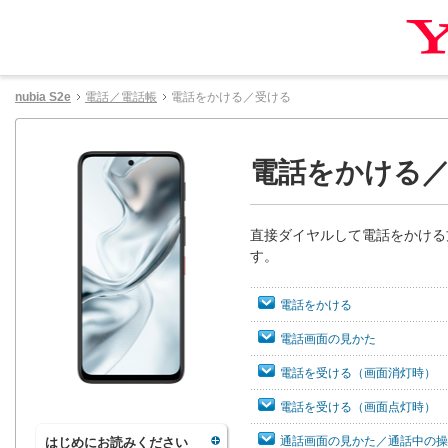
nubia S2e
電話／電話帳
電話をかける／受ける
電話をかける
直接ダイヤルして電話をかける
す。
電話をかける
電話画面の見かた
電話を受ける（画面消灯時）
電話を受ける（画面点灯時）
通話画面の見かた／通話中の操
はじめにお読みください