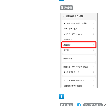
通話録音
自動録音
すべての通話
／