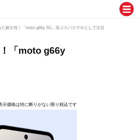
た耐久性！「moto g66y 5G」高コスパスマホとして注目
moto g66y
表示価格は特に断りがない限り税込です