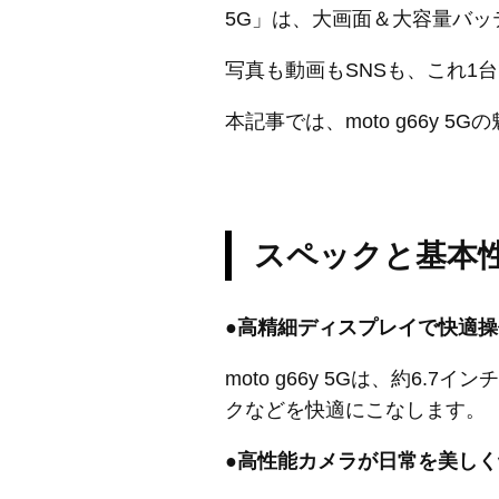
5G」は、大画面＆大容量バ
写真も動画もSNSも、これ1
本記事では、moto g66y
スペックと基本性能
●高精細ディスプレイで快適操
moto g66y 5Gは、約
クなどを快適にこなします。
●高性能カメラが日常を美し