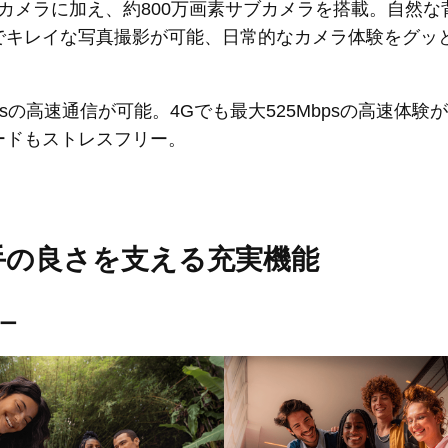
インカメラに加え、約800万画素サブカメラを搭載。自然
でキレイな写真撮影が可能、日常的なカメラ体験をグッ
bpsの高速通信が可能。4Gでも最大525Mbpsの高速体
ードもストレスフリー。
手の良さを支える充実機能
ー