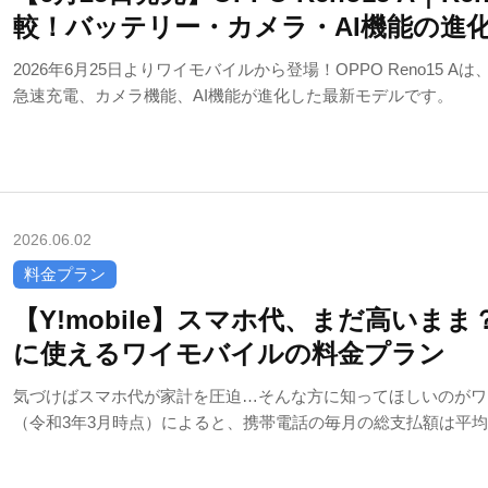
較！バッテリー・カメラ・AI機能の進
2026年6月25日よりワイモバイルから登場！OPPO Reno15 Aは
急速充電、カメラ機能、AI機能が進化した最新モデルです。
2026.06.02
料金プラン
【Y!mobile】スマホ代、まだ高いま
に使えるワイモバイルの料金プラン
気づけばスマホ代が家計を圧迫…そんな方に知ってほしいのがワ
（令和3年3月時点）によると、携帯電話の毎月の総支払額は平均で約
信料金が約3,297.1円、端末代金が約2,717.4円とされています。