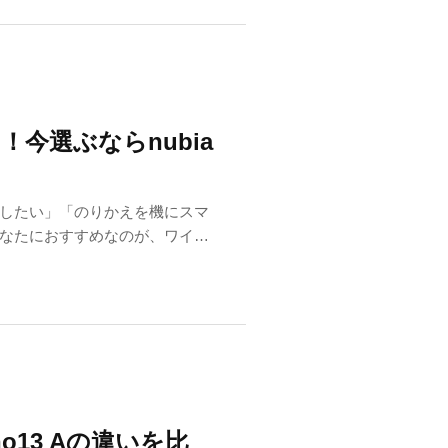
今選ぶならnubia
したい」「のりかえを機にスマ
なたにおすすめなのが、ワイモ
no13 Aの違いを比