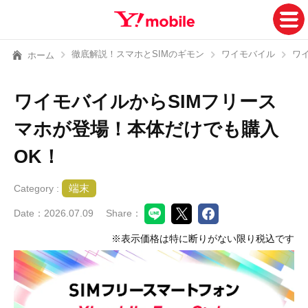
徹底解説！スマホとSIMのギモン
ワイモバイル
ワ
ホーム
ワイモバイルからSIMフリース
マホが登場！本体だけでも購入
OK！
端末
Category :
Date：2026.07.09
Share：
※表示価格は特に断りがない限り税込です