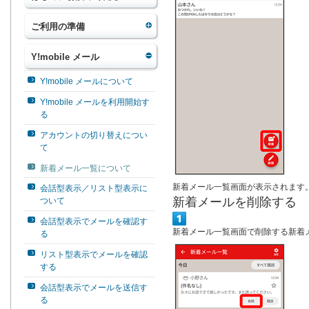
ご利用の準備
Y!mobile メール
Y!mobile メールについて
Y!mobile メールを利用開始す
る
アカウントの切り替えについ
て
新着メール一覧について
新着メール一覧画面が表示されます
会話型表示／リスト型表示に
新着メールを削除する
ついて
会話型表示でメールを確認す
新着メール一覧画面で削除する新着
る
リスト型表示でメールを確認
する
会話型表示でメールを送信す
る