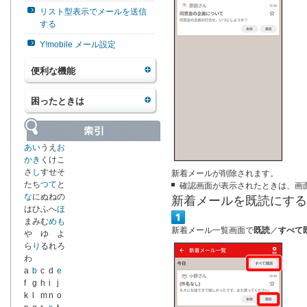
リスト型表示でメールを送信
する
Y!mobile メール設定
便利な機能
困ったときは
あ
い
う
え
お
か
き
く
け
こ
さ
し
す
せ
そ
新着メールが削除されます。
た
ち
つ
て
と
確認画面が表示されたときは、画
な
に
ぬ
ね
の
新着メールを既読にする
は
ひ
ふ
へ
ほ
ま
み
む
め
も
新着メール一覧画面で
既読
／
すべて
や
ゆ
よ
ら
り
る
れ
ろ
わ
a
b
c
d
e
f
g
h
i
j
k
l
m
n
o