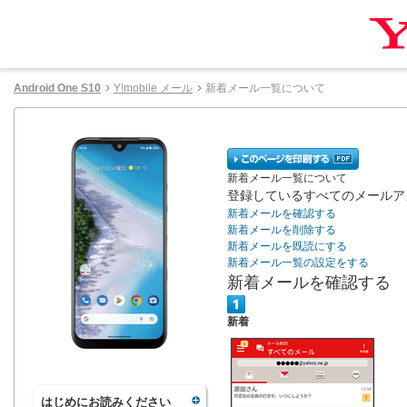
Android One S10
Y!mobile メール
新着メール一覧について
新着メール一覧について
登録しているすべてのメールア
新着メールを確認する
新着メールを削除する
新着メールを既読にする
新着メール一覧の設定をする
新着メールを確認する
新着
はじめにお読みください