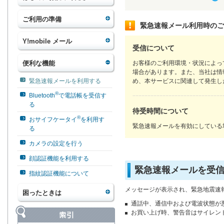
ご利用の準備
緊急速報メール利用時のご
Y!mobile メール
受信について
便利な機能
お客様のご利用環境・状況によっ
場合があります。また、当社は情
緊急速報メールを利用する
め、本サービスに関連して発生し
®
Bluetooth
で電話帳を受信す
る
待受時間について
®
おサイフケータイ
を利用す
緊急速報メールを有効にしている
る
カメラの設定を行う
顔認証機能を利用する
緊急速報メールを受
指紋認証機能について
メッセージが表示され、緊急地震速
困ったときは
通話中、通信中および電波状態が
お買い上げ時、警告音はサイレン